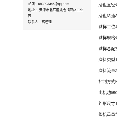
邮箱：983993345@qq.com
磨盘直径Φ
地址 ：天津市北辰区北仓镇屈店工业
磨盘转速30
园
联系人：高经理
试样工位
试样规格Φ
试样总配重1
磨料类型1
磨料流量2~
控制方式P
电机功率0.
外形尺寸11
整机重量约 